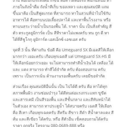
งาน ที่อเนกประสงค์มากขึ้น คือทาใต้ท้องรถ พ่นกันสนิม ทา
ภายในถังน้ำดื่ม ถังน้ำทีเก็บ ของเหลว และคุณสมบัติ แถม
ขึ้นมาคือ เป็นสีฟูดเกรด ที่สามารถ ทาในสวนที่นำไปใช้กับ
อาหารได้ คือทาบนบ่อเลี้ยงปลาได้ และทาพื้นโรงงาน หรือ
ทาบนสระว่ายน้ำเป็นรองพื้น ได้. ราคา นั้น เป็นสิ่งสำคัญ สี
ตัว ตระกูลยูมิการ์ด เป็น สีทีราคาไม่แพงครับ ทน กูก ดี หา
ได้ที่สีชูโกกุ ยูมิการ์ด เอสเอ็กซ์-เอชเอส ครับ
จุดที่ 3 นั้น ที่ต่างกัน ข้อดี คือ Umeguard SX มีเฉดสีให้เลือก
มากกว่า เยอะครับ เกือบทุกเฉดสี แต่ Umeguard SX-HS มี
ให้เลือกน้อยกว่าเยอะ จะไม่สามารถทำสีน้ำเงินได้ เหลือง ได้
และ แดง สามารถ ทำสีได้จำกัด ครับ ต้องสอบถาม ครับ
เพราะ เป็นการเน้น ด้านงานรองพื้นครับ เลยมีขอจำกัด
ส่วนเรื่อง คุณสมบัติอื่นนั้น เป็น ไปได้ดี ครับ คือ ทาได้ทุก
สภาพพื้นผิว งานซ่อมบำรุง ได้ดีทนต่อแรงกระแทก ขูขีด
และสารเคมี เป็นสีรองพื้น และสีชั้นกลาง และสีทับหน้าได้
ในตัวเอง สามารถ ทาประตูน้ำ ได้สบายครับ เฉดสี ให้เลือก
คือ สีเทา เกือบทุกเฉดครับ สีครีม สีขาว สีดำ สีน้ำตาลแดง สี
ส้ม และสีเขียว ได้ครับ. หรือ สีตัวอื่น เช็คสอบถามได้ครับ
ราคา ถูกจริง โทรถาม 080-0689-888 หรือ