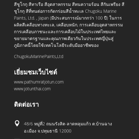
สีชูโกกุ สีทาเรือ สีอุตสาหกรรม สีทนความร้อน สีกันเพรียง สี
ชูโกกุ สีที่ทนต่อการกัดกร่อนสีน้ำทะเล Chugoku Marine
Paints, Ltd. , Japan (มีประสบการณ์มากกว่า 100 ปี) ในการ
ผลิตสีเคลือบทางทะเล, เคลือบหนัก, การเคลือบอุตสาหกรรม
การเคลือบภาชนะและการเคลือบไม้ในประเทศไทยและ
ขยายมาตรฐานและคุณภาพเดียวกันในประเทศญี่ปุ่นสู่
ภูมิภาคนี้โดยใช้เทคโนโลยีระดับมืออาชีพของ
ChugokuMarinePaints,Ltd
เยี่ยมชมเว็บไซต์
www.pathumratjotun.com
www.jotunthai.com
ติดต่อเรา

48/6 หมู่ที่2 ถนนรังสิต-ลาดหลุมแก้ว ต.บ้านฉาง
อ.เมือง จ.ปทุมธานี 12000