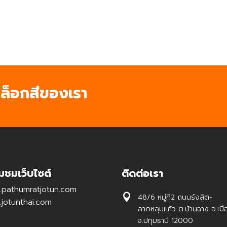
ล็อกสีของเรา
ยมชมเว็บไซต์
ติดต่อเรา
pathumratjotun.com

48/6 หมู่ที่2 ถนนรังสิต-
jotunthai.com
ลาดหลุมแก้ว ต.บ้านฉาง อ.เมื
จ.ปทุมธานี 12000