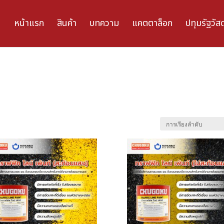
หน้าแรก
สินค้า
บทความ
แคตตาล็อก
ปทุมรัฐวัส