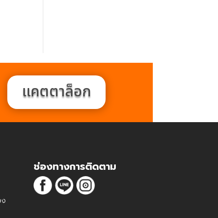
แคตตาล็อก
ช่องทางการติดตาม
อง