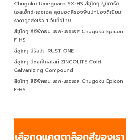
Chugoku Umeguard SX-HS สีชูโกกุ ยูมิการ์ด
เอสเอ็กซ์-เอชเอส สุดยอดสีรองพื้นปกป้องดีเยี่ยม
ราคาถูกส่งเร็ว 1 วันทั่วไทย
สีชูโกกุ สีอีพีคอน เอฟ-เอชเอส Chugoku Epicon
F-HS
สีชูโกกุ สีรัสวัน RUST ONE
สีชูโกกุ สีซิงค์โคลไลท์ ZINCOLITE Cold
Galvanizing Compound
สีชูโกกุ สีอีพีคอน เอฟ-เอชเอส Chugoku Epicon
F-HS
เลือกดูแคตตาล็อกสีของเรา