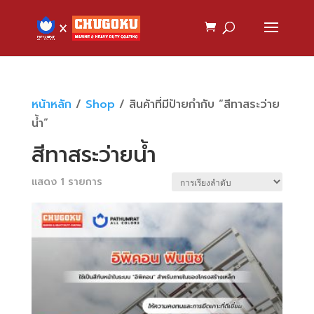
หน้าหลัก
/
Shop
/ สินค้าที่มีป้ายกำกับ “สีทาสระว่าย
น้ำ”
สีทาสระว่ายน้ำ
แสดง 1 รายการ