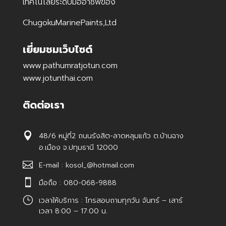
เทคโนโลยีระดับมืออาชีพของ
ChugokuMarinePaints,Ltd
เยี่ยมชมเว็บไซต์
www.pathumratjotun.com
www.jotunthai.com
ติดต่อเรา

48/6 หมู่ที่2 ถนนรังสิต-ลาดหลุมแก้ว ต.บ้านฉาง
อ.เมือง จ.ปทุมธานี 12000

E-mail : kosol_@hotmail.com

มือถือ : 080-068-9888
}
เวลาให้บริการ : โทรสอบถามทุกวัน จันทร์ – เสาร์
เวลา 8:00 – 17:00 น.