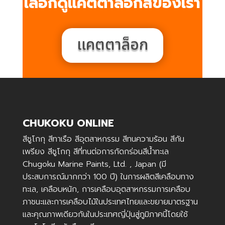
เลือกดูแคตตาล็อกสีของเรา
แคตตาล็อก
CHUKOKU ONLINE
สีชูโกกุ สีทาเรือ สีอุตสาหกรรม สีทนความร้อน สีกัน
เพรียง สีชูโกกุ สีที่ทนต่อการกัดกร่อนสีน้ำทะเล
Chugoku Marine Paints, Ltd. , Japan (มี
ประสบการณ์มากกว่า 100 ปี) ในการผลิตสีเคลือบทาง
ทะเล, เคลือบหนัก, การเคลือบอุตสาหกรรมการเคลือบ
ภาชนะและการเคลือบไม้ในประเทศไทยและขยายมาตรฐาน
และคุณภาพเดียวกันในประเทศญี่ปุ่นสู่ภูมิภาคนี้โดยใช้