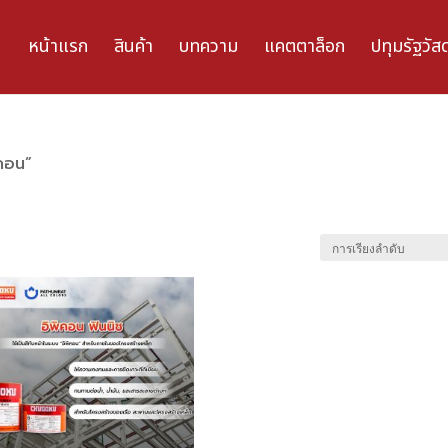
หน้าแรก
สินค้า
บทความ
แคตตาล็อก
ปทุมรัฐวัส
ีคอน”