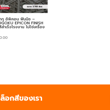
โกกุ อิพิคอน ฟินนิช –
GOKU EPICON FINISH
ีสำเร็จโรงงาน ไม่ใช่เครื่อง
ม
0.00
ล็อกสีของเรา