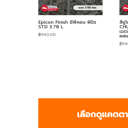
Epicon Finish อีพีคอน ฟินิช
สีชู
STD 3.78 L
CHU
เฉดส
฿
940.00
ผส
฿
94
เลือกดูแคตตา