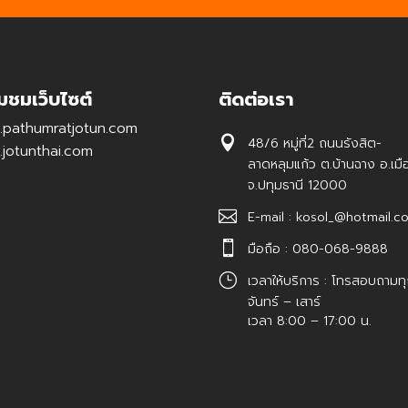
ยมชมเว็บไซต์
ติดต่อเรา
pathumratjotun.com

48/6 หมู่ที่2 ถนนรังสิต-
jotunthai.com
ลาดหลุมแก้ว ต.บ้านฉาง อ.เมื
จ.ปทุมธานี 12000

E-mail : kosol_@hotmail.c

มือถือ : 080-068-9888
}
เวลาให้บริการ : โทรสอบถามทุ
จันทร์ – เสาร์
เวลา 8:00 – 17:00 น.