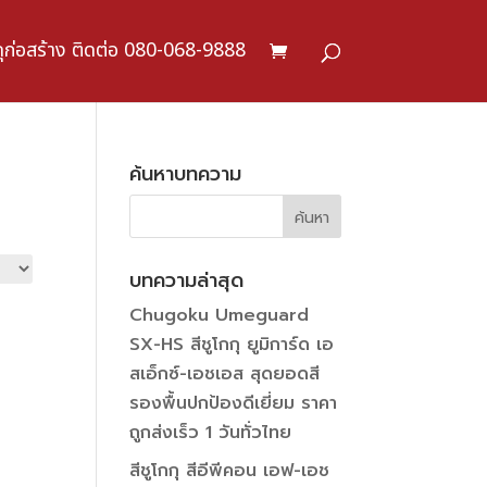
ดุก่อสร้าง ติดต่อ 080-068-9888
ค้นหาบทความ
บทความล่าสุด
Chugoku Umeguard
SX-HS สีชูโกกุ ยูมิการ์ด เอ
สเอ็กซ์-เอชเอส สุดยอดสี
รองพื้นปกป้องดีเยี่ยม ราคา
ถูกส่งเร็ว 1 วันทั่วไทย
สีชูโกกุ สีอีพีคอน เอฟ-เอช