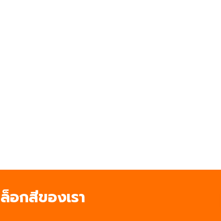
ล็อกสีของเรา