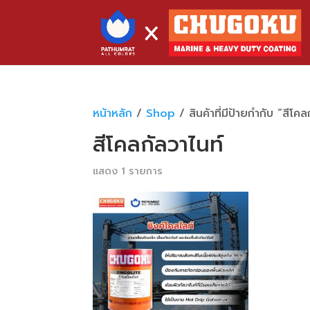
หน้าหลัก
/
Shop
/ สินค้าที่มีป้ายกำกับ “สีโคล
สีโคลกัลวาไนท์
แสดง 1 รายการ