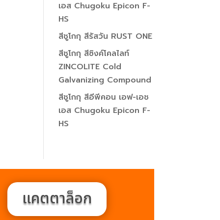
เอส Chugoku Epicon F-
HS
สีชูโกกุ สีรัสวัน RUST ONE
สีชูโกกุ สีซิงค์โคลไลท์
ZINCOLITE Cold
Galvanizing Compound
สีชูโกกุ สีอีพีคอน เอฟ-เอช
เอส Chugoku Epicon F-
HS
แคตตาล็อก