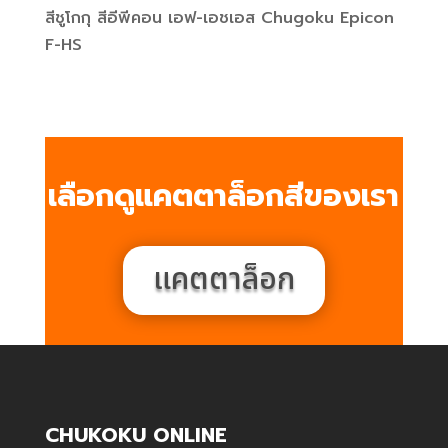
สีชูโกกุ สีอีพีคอน เอฟ-เอชเอส Chugoku Epicon
F-HS
เลือกดูแคตตาล็อกสีของเรา
แคตตาล็อก
CHUKOKU ONLINE