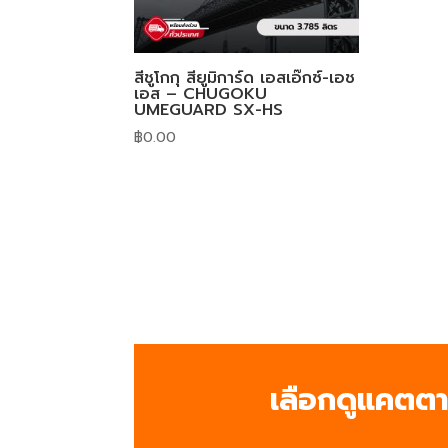
สีชูโกกุ สียูมิการ์ด เอสเอ๊กซ์-เอช
เอส – CHUGOKU
UMEGUARD SX-HS
฿
0.00
เลือกดูแคตตา