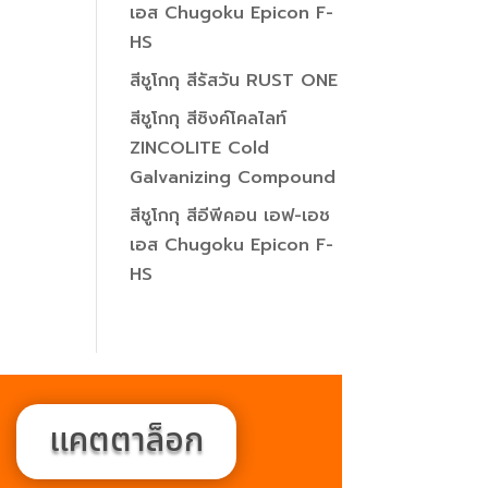
เอส Chugoku Epicon F-
HS
สีชูโกกุ สีรัสวัน RUST ONE
สีชูโกกุ สีซิงค์โคลไลท์
ZINCOLITE Cold
Galvanizing Compound
สีชูโกกุ สีอีพีคอน เอฟ-เอช
เอส Chugoku Epicon F-
HS
แคตตาล็อก