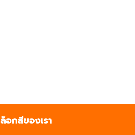
ล็อกสีของเรา