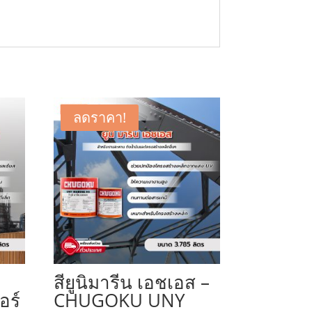
ลดราคา!
สียูนิมารีน เอชเอส –
อร์
CHUGOKU UNY