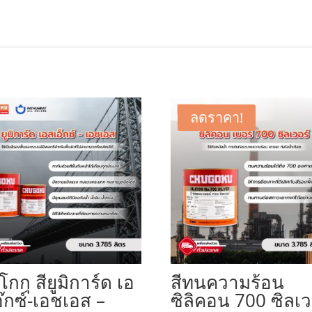
ลดราคา!
ูโกกุ สียูมิการ์ด เอ
สีทนความร้อน
๊กซ์-เอชเอส –
ซิลิคอน 700 ซิลเว