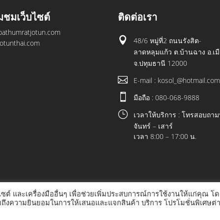
ยมชมเว็บไซต์
ติดต่อเรา
athumratjotun.com

48/6 หมู่ที่2 ถนนรังสิต-
otunthai.com
ลาดหลุมแก้ว ต.บ้านฉาง อ.เม
จ.ปทุมธานี 12000

E-mail : kosol_@hotmail.co

มือถือ : 080-068-9888
}
เวลาให้บริการ : โทรสอบถามท
จันทร์ – เสาร์
เวลา 8:00 – 17:00 น.
บไซต์ และเครื่องมืออื่นๆ เพื่อช่วยเพิ่มประสบการณ์การใช้งานให้แก่คุณ โด
รวมถึงความยินยอมในการให้เสนอและแจกสินค้า บริการ โปรโมชั่นพิเศษต่
© COPYRIGHT 2021 ALL RIGHTS RESERVED