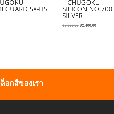
HUGOKU
– CHUGOKU
EGUARD SX-HS
SILICON NO.700
SILVER
0
Original
Current
฿
3,000.00
฿
2,400.00
price
price
was:
is:
฿3,000.00.
฿2,400.00.
ล็อกสีของเรา