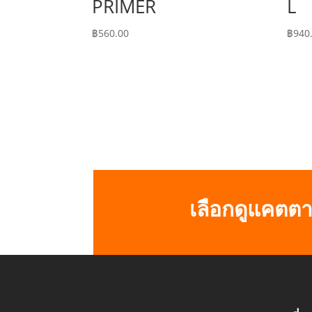
PRIMER
L
฿
560.00
฿
940
เลือกดูแคตตา