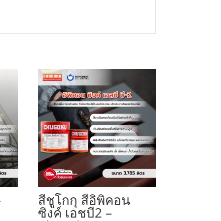
–
สีชูโกกุ สีอิพิคอน
ซิงค์ เอชบี2 –