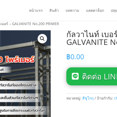
หน้าแรก
สินค้า
บทความ
แคตตาล็อก
ปทุ
พร์เมอร์ – GALVANITE No.200 PRIMER
กัลวาไนท์ เบอร
GALVANITE N
฿
0.00
ติดต่อ LIN
หมวดหมู่:
สีชูโกกุ
ป้ายกำกับ:
c