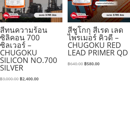
สีทนความร้อน
สีชูโกกุ สีเรด เลด
ซิลิคอน 700
ไพรเมอร์ คิวดี –
ซิลเวอร์ –
CHUGOKU RED
CHUGOKU
LEAD PRIMER QD
SILICON NO.700
Original
Current
฿
640.00
฿
580.00
SILVER
price
price
Original
Current
was:
is:
฿
3,000.00
฿
2,400.00
price
price
฿640.00.
฿580.00.
was:
is:
฿3,000.00.
฿2,400.00.