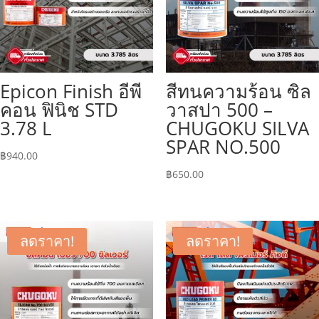
Epicon Finish อีพี
สีทนความร้อน ซิล
คอน ฟินิช STD
วาสปา 500 –
3.78 L
CHUGOKU SILVA
SPAR NO.500
฿
940.00
฿
650.00
ลดราคา!
ลดราคา!