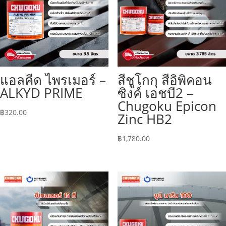
แอลคีด ไพรเมอร์ –
สีชูโกกุ สีอิพิคอน
ALKYD PRIME
ซิงค์ เอชบี2 –
Chugoku Epicon
฿
320.00
Zinc HB2
฿
1,780.00