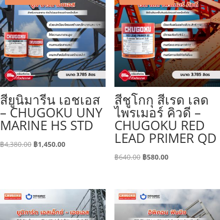
สียูนิมารีน เอชเอส
สีชูโกกุ สีเรด เลด
– CHUGOKU UNY
ไพรเมอร์ คิวดี –
MARINE HS STD
CHUGOKU RED
LEAD PRIMER QD
Original
Current
฿
4,380.00
฿
1,450.00
price
price
Original
Current
฿
640.00
฿
580.00
was:
is:
price
price
฿4,380.00.
฿1,450.00.
was:
is:
฿640.00.
฿580.00.