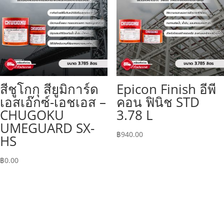
สีชูโกกุ สียูมิการ์ด
Epicon Finish อีพี
เอสเอ๊กซ์-เอชเอส –
คอน ฟินิช STD
CHUGOKU
3.78 L
UMEGUARD SX-
฿
940.00
HS
฿
0.00