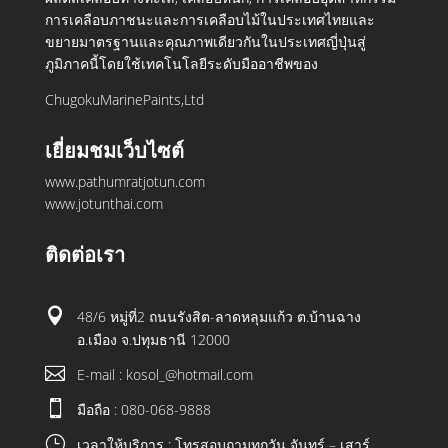
การเคลือบภาชนะและการเคลือบไม้ในประเทศไทยและ
ขยายมาตรฐานและคุณภาพเดียวกันในประเทศญี่ปุ่นสู่
ภูมิภาคนี้โดยใช้เทคโนโลยีระดับมืออาชีพของ
ChugokuMarinePaints,Ltd
เยี่ยมชมเว็บไซต์
www.pathumratjotun.com
www.jotunthai.com
ติดต่อเรา

48/6 หมู่ที่2 ถนนรังสิต-ลาดหลุมแก้ว ต.บ้านฉาง
อ.เมือง จ.ปทุมธานี 12000

E-mail : kosol_@hotmail.com

มือถือ : 080-068-9888
}
เวลาให้บริการ : โทรสอบถามทุกวัน จันทร์ – เสาร์