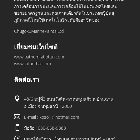
การเคลือบภาชนะและการเคลือบไม้ในประเทศไทยและ
ขยายมาตรฐานและคุณภาพเดียวกันในประเทศญี่ปุ่นสู่
ภูมิภาคนี้โดยใช้เทคโนโลยีระดับมืออาชีพของ
ChugokuMarinePaints,Ltd
เยี่ยมชมเว็บไซต์
www.pathumratjotun.com
www.jotunthai.com
ติดต่อเรา

48/6 หมู่ที่2 ถนนรังสิต-ลาดหลุมแก้ว ต.บ้านฉาง
อ.เมือง จ.ปทุมธานี 12000

E-mail : kosol_@hotmail.com

มือถือ : 080-068-9888
}
เวลาให้บริการ : โทรสอบถามทุกวัน จันทร์ – เสาร์