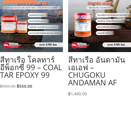
สีทาเรือ โคลทาร์
สีทาเรือ อันดามัน
อีพ็อกซี่ 99 – COAL
เอเอฟ –
TAR EPOXY 99
CHUGOKU
ANDAMAN AF
Original
Current
฿
800.00
฿
550.00
price
price
฿
1,480.00
was:
is:
฿800.00.
฿550.00.