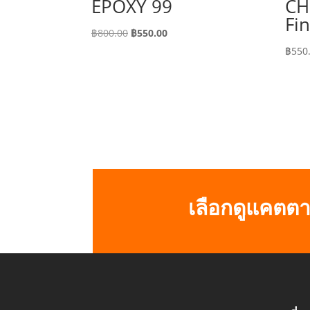
EPOXY 99
CH
Fin
Original
Current
฿
800.00
฿
550.00
price
price
฿
550
was:
is:
฿800.00.
฿550.00.
เลือกดูแคตตา