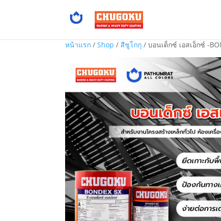
หน้าแรก
/
Shop
/
สีชูโกกุ
/ บอนเด็กซ์ เอสเอ็กซ์ -