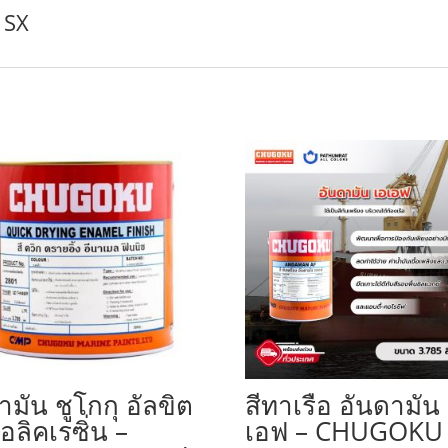
 SX
้ำมัน ชูโกกุ อัลขิต
สีทาเรือ อันดามัน
อลิคเรซิ่น –
เอฟ – CHUGOKU