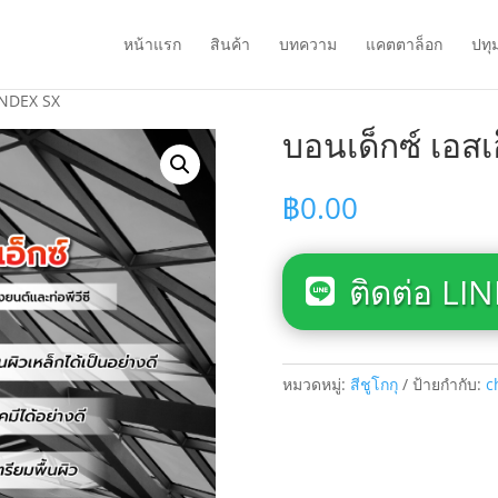
หน้าแรก
สินค้า
บทความ
แคตตาล็อก
ปทุ
BONDEX SX
บอนเด็กซ์ เอส
฿
0.00
ติดต่อ LIN
หมวดหมู่:
สีชูโกกุ
ป้ายกำกับ:
c