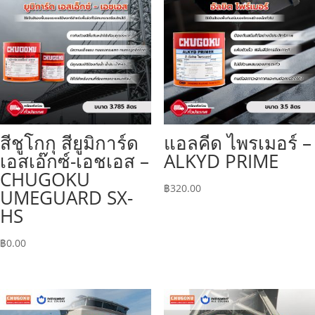
สีชูโกกุ สียูมิการ์ด
แอลคีด ไพรเมอร์ –
เอสเอ๊กซ์-เอชเอส –
ALKYD PRIME
CHUGOKU
฿
320.00
UMEGUARD SX-
HS
฿
0.00