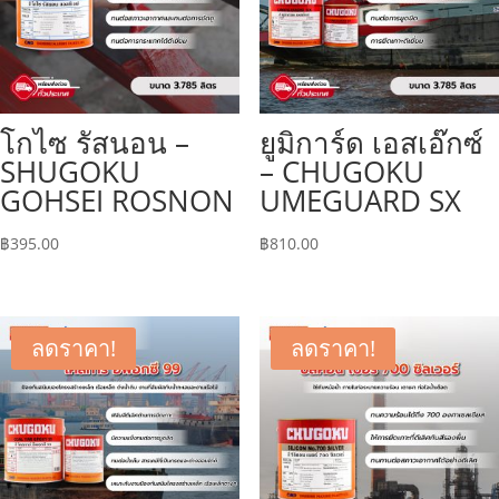
โกไซ รัสนอน –
ยูมิการ์ด เอสเอ๊กซ์
SHUGOKU
– CHUGOKU
GOHSEI ROSNON
UMEGUARD SX
฿
395.00
฿
810.00
ลดราคา!
ลดราคา!