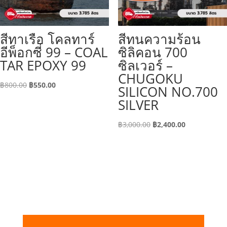
สีทาเรือ โคลทาร์
สีทนความร้อน
อีพ็อกซี่ 99 – COAL
ซิลิคอน 700
TAR EPOXY 99
ซิลเวอร์ –
CHUGOKU
Original
Current
฿
800.00
฿
550.00
SILICON NO.700
price
price
SILVER
was:
is:
฿800.00.
฿550.00.
Original
Current
฿
3,000.00
฿
2,400.00
price
price
was:
is:
฿3,000.00.
฿2,400.00.