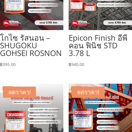
โกไซ รัสนอน –
Epicon Finish อีพี
SHUGOKU
คอน ฟินิช STD
GOHSEI ROSNON
3.78 L
฿
395.00
฿
940.00
ลดราคา!
ลดราคา!