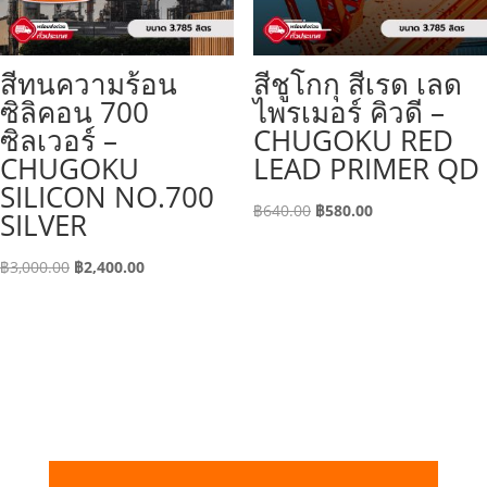
สีทนความร้อน
สีชูโกกุ สีเรด เลด
ซิลิคอน 700
ไพรเมอร์ คิวดี –
ซิลเวอร์ –
CHUGOKU RED
CHUGOKU
LEAD PRIMER QD
SILICON NO.700
Original
Current
฿
640.00
฿
580.00
SILVER
price
price
Original
Current
was:
is:
฿
3,000.00
฿
2,400.00
price
price
฿640.00.
฿580.00.
was:
is:
฿3,000.00.
฿2,400.00.