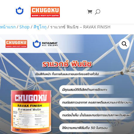
หน้าแรก
/
Shop
/
สีชูโกกุ
/ ราแวกซ์ ฟินนิช – RAVAX FINISH