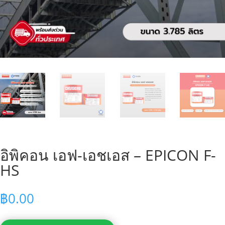
อิพิคอน เอฟ-เอชเอส – EPICON F-
HS
฿
0.00