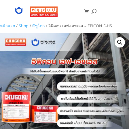
หน้าแรก
/
Shop
/
สีชูโกกุ
/ อิพิคอน เอฟ-เอชเอส – EPICON F-HS