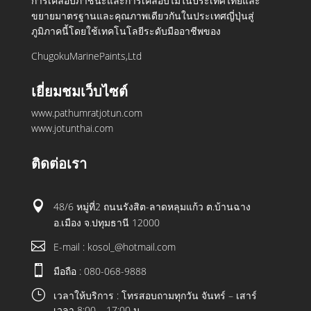
การเคลือบภาชนะและการเคลือบไม้ในประเทศไทยและ
ขยายมาตรฐานและคุณภาพเดียวกันในประเทศญี่ปุ่นสู่
ภูมิภาคนี้โดยใช้เทคโนโลยีระดับมืออาชีพของ
ChugokuMarinePaints,Ltd
เยี่ยมชมเว็บไซต์
www.pathumratjotun.com
www.jotunthai.com
ติดต่อเรา

48/6 หมู่ที่2 ถนนรังสิต-ลาดหลุมแก้ว ต.บ้านฉาง
อ.เมือง จ.ปทุมธานี 12000

E-mail : kosol_@hotmail.com

มือถือ : 080-068-9888
}
เวลาให้บริการ : โทรสอบถามทุกวัน จันทร์ – เสาร์
เวลา 8:00 – 17:00 น.