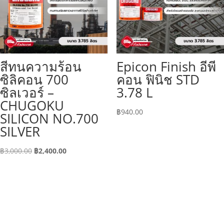
สีทนความร้อน
Epicon Finish อีพี
ซิลิคอน 700
คอน ฟินิช STD
ซิลเวอร์ –
3.78 L
CHUGOKU
฿
940.00
SILICON NO.700
SILVER
Original
Current
฿
3,000.00
฿
2,400.00
price
price
was:
is:
฿3,000.00.
฿2,400.00.