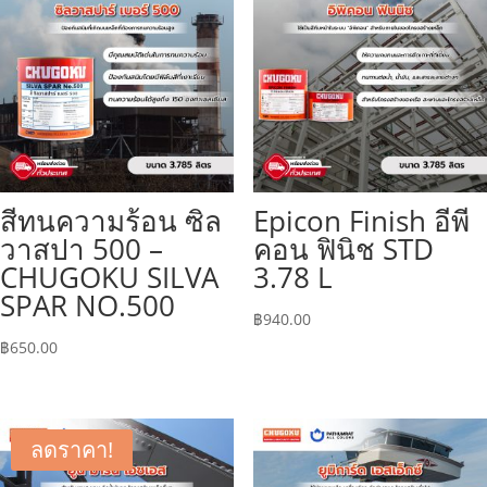
สีทนความร้อน ซิล
Epicon Finish อีพี
วาสปา 500 –
คอน ฟินิช STD
CHUGOKU SILVA
3.78 L
SPAR NO.500
฿
940.00
฿
650.00
ลดราคา!