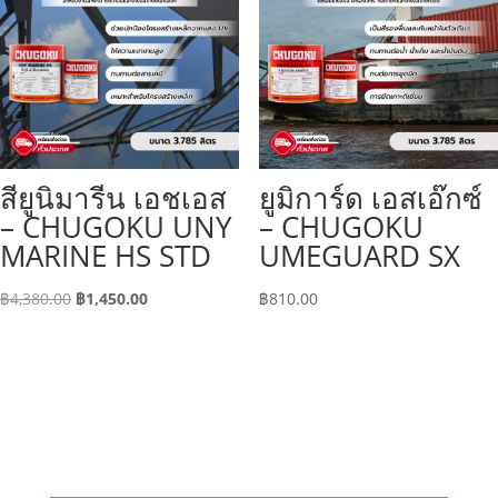
สียูนิมารีน เอชเอส
ยูมิการ์ด เอสเอ๊กซ์
– CHUGOKU UNY
– CHUGOKU
MARINE HS STD
UMEGUARD SX
Original
Current
฿
4,380.00
฿
1,450.00
฿
810.00
price
price
was:
is:
฿4,380.00.
฿1,450.00.