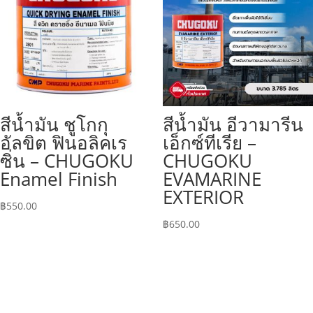
สีน้ำมัน ชูโกกุ
สีน้ำมัน อีวามารีน
อัลขิต ฟินอลิคเร
เอ็กซ์ทีเรีย –
ซิ่น – CHUGOKU
CHUGOKU
Enamel Finish
EVAMARINE
EXTERIOR
฿
550.00
฿
650.00