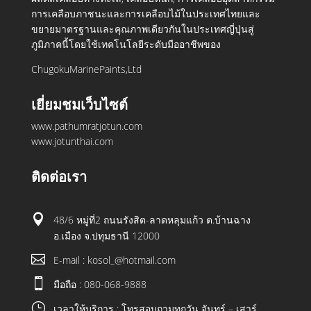
การเคลือบภาชนะและการเคลือบไม้ในประเทศไทยและ
ขยายมาตรฐานและคุณภาพเดียวกันในประเทศญี่ปุ่นสู่
ภูมิภาคนี้โดยใช้เทคโนโลยีระดับมืออาชีพของ
ChugokuMarinePaints,Ltd
เยี่ยมชมเว็บไซต์
www.pathumratjotun.com
www.jotunthai.com
ติดต่อเรา

48/6 หมู่ที่2 ถนนรังสิต-ลาดหลุมแก้ว ต.บ้านฉาง
อ.เมือง จ.ปทุมธานี 12000

E-mail : kosol_@hotmail.com

มือถือ : 080-068-9888
}
เวลาให้บริการ : โทรสอบถามทุกวัน จันทร์ – เสาร์