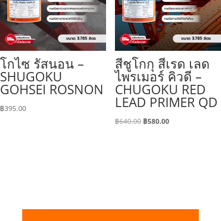
โกไซ รัสนอน –
สีชูโกกุ สีเรด เลด
SHUGOKU
ไพรเมอร์ คิวดี –
GOHSEI ROSNON
CHUGOKU RED
LEAD PRIMER QD
฿
395.00
Original
Current
฿
640.00
฿
580.00
price
price
was:
is:
฿640.00.
฿580.00.