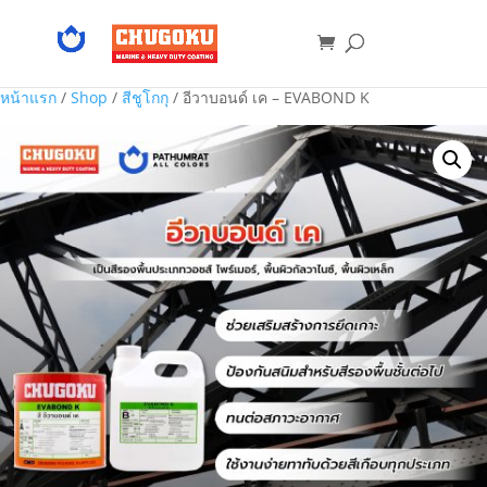
หน้าแรก
/
Shop
/
สีชูโกกุ
/ อีวาบอนด์ เค – EVABOND K