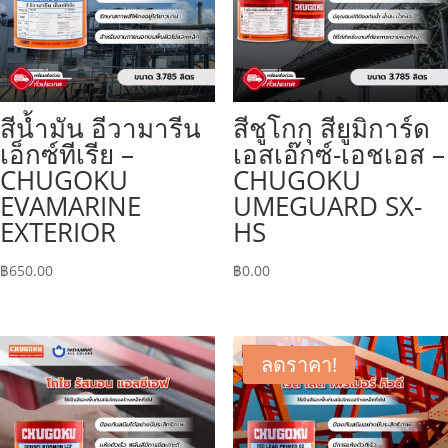
สีน้ำมัน อีวามารีน
สีชูโกกุ สียูมิการ์ด
เอ็กซ์ทีเรีย –
เอสเอ๊กซ์-เอชเอส –
CHUGOKU
CHUGOKU
EVAMARINE
UMEGUARD SX-
EXTERIOR
HS
฿
650.00
฿
0.00
ลดราคา!