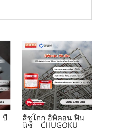
 บี
สีชูโกกุ อิพิคอน ฟิน
นิช – CHUGOKU