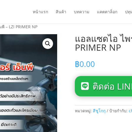
หน้าแรก
สินค้า
บทความ
แคตตาล็อก
ปทุ
นพี – LZI PRIMER NP
แอลแซดไอ ไพร์เ
PRIMER NP
฿
0.00
ติดต่อ LIN
หมวดหมู่:
สีชูโกกุ
ป้ายกำกับ:
c