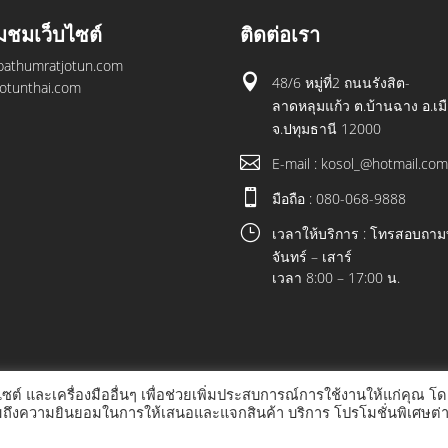
ยมชมเว็บไซต์
ติดต่อเรา
athumratjotun.com

48/6 หมู่ที่2 ถนนรังสิต-
otunthai.com
ลาดหลุมแก้ว ต.บ้านฉาง อ.เม
จ.ปทุมธานี 12000

E-mail : kosol_@hotmail.co

มือถือ : 080-068-9888
}
เวลาให้บริการ : โทรสอบถามท
จันทร์ – เสาร์
เวลา 8:00 – 17:00 น.
บไซต์ และเครื่องมืออื่นๆ เพื่อช่วยเพิ่มประสบการณ์การใช้งานให้แก่คุณ โด
รวมถึงความยินยอมในการให้เสนอและแจกสินค้า บริการ โปรโมชั่นพิเศษต่
© COPYRIGHT 2021 ALL RIGHTS RESERVED