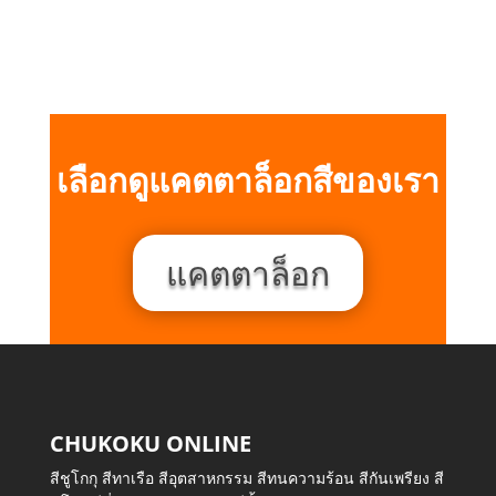
฿3,000.00.
฿2,400.00.
เลือกดูแคตตาล็อกสีของเรา
แคตตาล็อก
CHUKOKU ONLINE
สีชูโกกุ สีทาเรือ สีอุตสาหกรรม สีทนความร้อน สีกันเพรียง สี