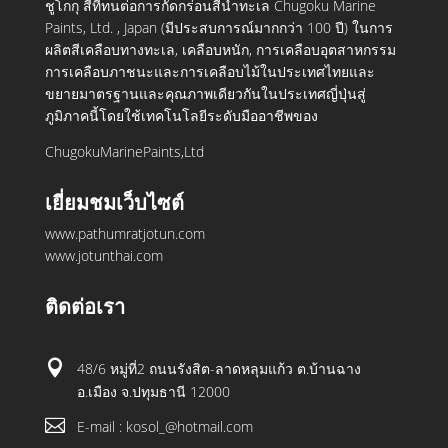
ชูโกกุ สีที่ทนต่อการกัดกร่อนสีน้ำทะเล Chugoku Marine
Paints, Ltd. , Japan (มีประสบการณ์มากกว่า 100 ปี) ในการ
ผลิตสีเคลือบทางทะเล, เคลือบหนัก, การเคลือบอุตสาหกรรม
การเคลือบภาชนะและการเคลือบไม้ในประเทศไทยและ
ขยายมาตรฐานและคุณภาพเดียวกันในประเทศญี่ปุ่นสู่
ภูมิภาคนี้โดยใช้เทคโนโลยีระดับมืออาชีพของ
ChugokuMarinePaints,Ltd
เยี่ยมชมเว็บไซต์
www.pathumratjotun.com
www.jotunthai.com
ติดต่อเรา

48/6 หมู่ที่2 ถนนรังสิต-ลาดหลุมแก้ว ต.บ้านฉาง
อ.เมือง จ.ปทุมธานี 12000

E-mail : kosol_@hotmail.com