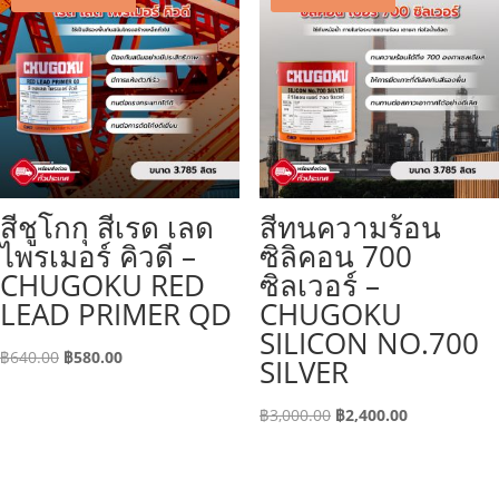
สีชูโกกุ สีเรด เลด
สีทนความร้อน
ไพรเมอร์ คิวดี –
ซิลิคอน 700
CHUGOKU RED
ซิลเวอร์ –
LEAD PRIMER QD
CHUGOKU
SILICON NO.700
Original
Current
฿
640.00
฿
580.00
SILVER
price
price
was:
is:
Original
Current
฿
3,000.00
฿
2,400.00
฿640.00.
฿580.00.
price
price
was:
is: