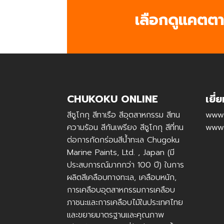
เลือกดูแคตตา
CHUKOKU ONLINE
เยี่
สีชูโกกุ สีทาเรือ สีอุตสาหกรรม สีทน
www.
ความร้อน สีกันเพรียง สีชูโกกุ สีที่ทน
www.
ต่อการกัดกร่อนสีน้ำทะเล Chugoku
Marine Paints, Ltd. , Japan (มี
ประสบการณ์มากกว่า 100 ปี) ในการ
ผลิตสีเคลือบทางทะเล, เคลือบหนัก,
การเคลือบอุตสาหกรรมการเคลือบ
ภาชนะและการเคลือบไม้ในประเทศไทย
และขยายมาตรฐานและคุณภาพ