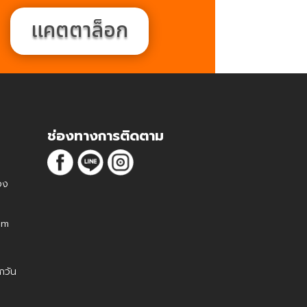
แคตตาล็อก
ช่องทางการติดตาม
อง
om
กวัน