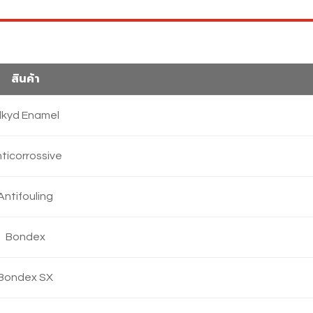
สินค้า
lkyd Enamel
ticorrossive
Antifouling
Bondex
Bondex SX