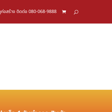
ดุก่อสร้าง ติดต่อ 080-068-9888