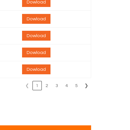
Dowload
Dowload
Dowload
Dowload
Dowload
1
2
3
4
5
❮
❯