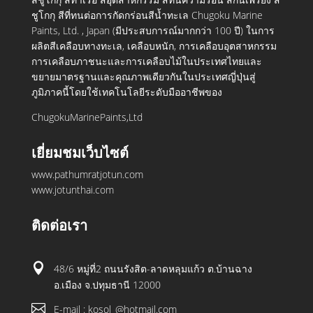
ชูโกกุ สีที่ทนต่อการกัดกร่อนสีน้ำทะเล Chugoku Marine
Paints, Ltd. , Japan (มีประสบการณ์มากกว่า 100 ปี) ในการ
ผลิตสีเคลือบทางทะเล, เคลือบหนัก, การเคลือบอุตสาหกรรม
การเคลือบภาชนะและการเคลือบไม้ในประเทศไทยและ
ขยายมาตรฐานและคุณภาพเดียวกันในประเทศญี่ปุ่นสู่
ภูมิภาคนี้โดยใช้เทคโนโลยีระดับมืออาชีพของ
ChugokuMarinePaints,Ltd
เยี่ยมชมเว็บไซต์
www.pathumratjotun.com
www.jotunthai.com
ติดต่อเรา

48/6 หมู่ที่2 ถนนรังสิต-ลาดหลุมแก้ว ต.บ้านฉาง
อ.เมือง จ.ปทุมธานี 12000

E-mail : kosol_@hotmail.com