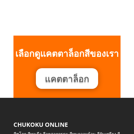
เลือกดูแคตตาล็อกสีของเรา
แคตตาล็อก
CHUKOKU ONLINE
สีชูโกกุ สีทาเรือ สีอุตสาหกรรม สีทนความร้อน สีกันเพรียง สี