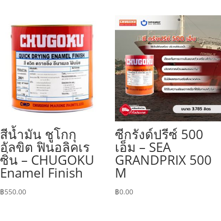
สีน้ำมัน ชูโกกุ
ซีกรังด์ปรีซ์ 500
อัลขิต ฟินอลิคเร
เอ็ม – SEA
ซิ่น – CHUGOKU
GRANDPRIX 500
Enamel Finish
M
฿
550.00
฿
0.00