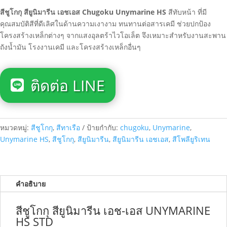
was:
is:
สีชูโกกุ สียูนิมารีน เอชเอส Chugoku Unymarine HS
สีทับหน้า ที่มี
฿4,380.00.
฿1,450.00.
คุณสมบัติสีที่ดีเลิศในด้านความเงางาม ทนทานต่อสารเคมี ช่วยปกป้อง
โครงสร้างเหล็กต่างๆ จากแสงอุลตร้าไวโอเล็ต จึงเหมาะสำหรับงานสะพาน
ถังน้ำมัน โรงงานเคมี และโครงสร้างเหล็กอื่นๆ
ติดต่อ LINE
หมวดหมู่:
สีชูโกกุ
,
สีทาเรือ
ป้ายกำกับ:
chugoku
,
Unymarine
,
Unymarine HS
,
สีชูโกกุ
,
สียูนิมารีน
,
สียูนิมารีน เอชเอส
,
สีโพลียูริเทน
คำอธิบาย
สีชูโกกุ สียูนิมารีน เอช-เอส UNYMARINE
HS STD