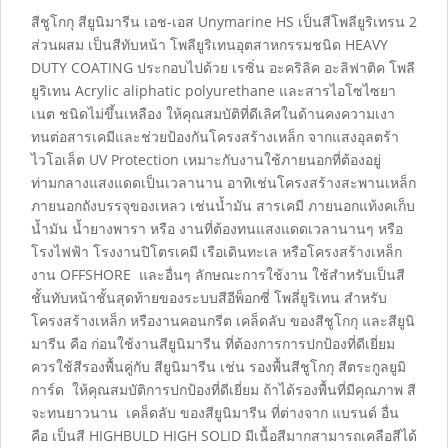
สีชูโกกุ สียูนิมารีน เอช-เอส Unymarine HS เป็นสีโพลียูริเทรน 2
ส่วนผสม เป็นสีทับหน้า โพลียูริเทนอุตสาหกรรมชนิด HEAVY
DUTY COATING ประกอบไปด้วย เรซิ่น อะคริลิค อะลิฟาติค โพลี
ยูริเทน Acrylic aliphatic polyurethane และสารไอโซไซยา
เนต ชนิดไม่ขึ้นเหลือง ให้คุณสมบัติที่ดีเลิศในด้านคงความเงา
ทนต่อสารเคมีและช่วยป้องกันโครงสร้างเหล็ก จากแสงอุลตร้า
ไวโอเล็ต UV Protection เหมาะกับงานใช้ภายนอกที่ต้องอยู่
ท่ามกลางแสงแดดเป็นเวลานาน อาทิเช่นโครงสร้างสะพานเหล็ก
ภายนอกถังบรรจุของเหลว เช่นน้ำมัน สารเคมี ภายนอกแท้งคเก็บ
น้ำมัน น้ำยางพารา หรือ งานที่ต้องทนแสงแดดเวลานานๆ หรือ
โรงไฟฟ้า โรงงานปิโตรเคมี เรือเดินทะเล หรือโครงสร้างเหล็ก
งาน OFFSHORE และอื่นๆ ลักษณะการใช้งาน ใช้สำหรับเป็นสี
ชั้นทับหน้าชั้นสุดท้ายของระบบสีอีพ็อกซี่ โพลี่ยูริเทน สำหรับ
โครงสร้างเหล็ก หรืองานคอนกรีต เคล็ดลับ ของสีชูโกกุ และสียูนิ
มารีน คือ ก่อนใช้งานสียูนิมารีน ที่ต้องการการปกป้องที่ดีเยี่ยม
ควรใช้สีรองพื้นคู่กับ สียูนิมารีน เช่น รองพื้นสีชูโกกุ สีตระกูลยูมิ
การ์ด ให้คุณสมบัติการปกป้องที่ดีเยี่ยม ถ้าได้รองพื้นที่มีคุณภาพ สี
จะทนยาวนาน เคล็ดลับ ของสียูนิมารีน ที่ต่างจาก แบรนด์ อื่น
คือ เป็นสี HIGHBULD HIGH SOLID มีเนื้อสีมากสามารถเคลือสีได้